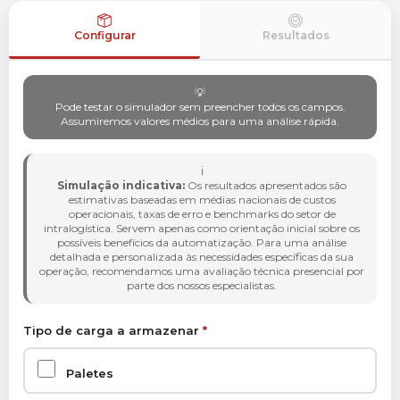
Configurar
Resultados
💡
Pode testar o simulador sem preencher todos os campos.
Assumiremos valores médios para uma análise rápida.
ℹ️
Simulação indicativa:
Os resultados apresentados são
estimativas baseadas em médias nacionais de custos
operacionais, taxas de erro e benchmarks do setor de
intralogística. Servem apenas como orientação inicial sobre os
possíveis benefícios da automatização. Para uma análise
detalhada e personalizada às necessidades específicas da sua
operação, recomendamos uma avaliação técnica presencial por
parte dos nossos especialistas.
Tipo de carga a armazenar
*
Paletes