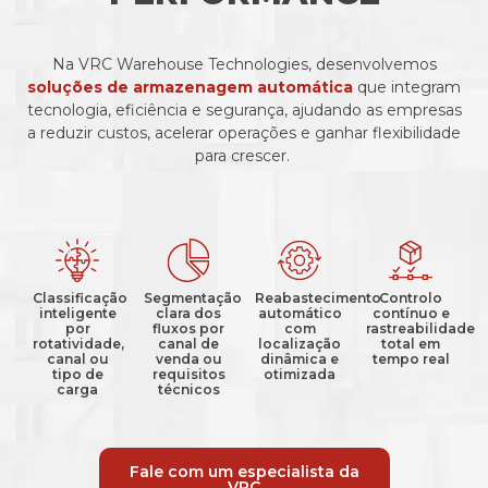
Na VRC Warehouse Technologies, desenvolvemos
soluções de armazenagem automática
que integram
tecnologia, eficiência e segurança, ajudando as empresas
a reduzir custos, acelerar operações e ganhar flexibilidade
para crescer.
Classificação
Segmentação
Reabastecimento
Controlo
inteligente
clara dos
automático
contínuo e
por
fluxos por
com
rastreabilidade
rotatividade,
canal de
localização
total em
canal ou
venda ou
dinâmica e
tempo real
tipo de
requisitos
otimizada
carga
técnicos
Fale com um especialista da
VRC