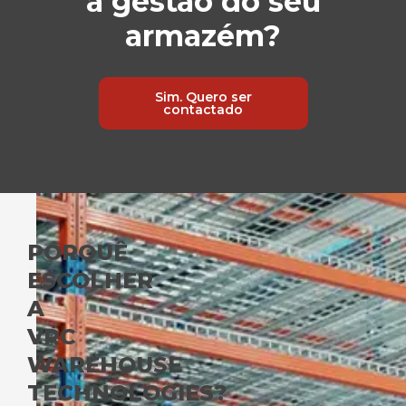
a gestão do seu
armazém?
Sim. Quero ser
contactado
PORQUÊ
ESCOLHER
A
VRC
WAREHOUSE
TECHNOLOGIES?