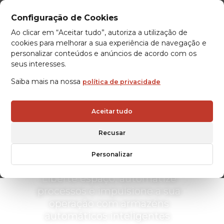
Configuração de Cookies
Ao clicar em “Aceitar tudo”, autoriza a utilização de
cookies para melhorar a sua experiência de navegação e
personalizar conteúdos e anúncios de acordo com os
seus interesses.
Saiba mais na nossa
política de privacidade
Aceitar tudo
SOLUÇÕES DE
Recusar
ARMAZENAGEM
Personalizar
AUTOMÁTICA
Liberte espaço, automatize
processos e
impulsione a sua
operação
com
armazéns
automáticos inteligentes